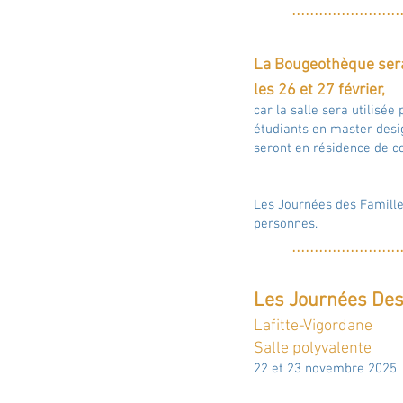
....
....
....
....
..
....
..
La Bougeothèque ser
les 26 et 27 février,
car la salle sera utilisée
étudiants en master desig
seront en résidence de 
Les Journées des Familles
personnes.
....
....
....
....
..
....
..
Les Journées De
Lafitte-Vigordane
Salle polyvalente
22 et 23 novembre 2025