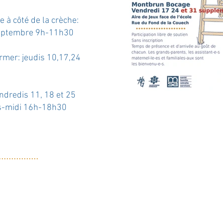
 à côté de la crèche:
septembre 9h-11h30
irmer: jeudis 10,17,24
ndredis 11, 18 et 25
ès-midi 16h-18h30
....
.
....
....
...