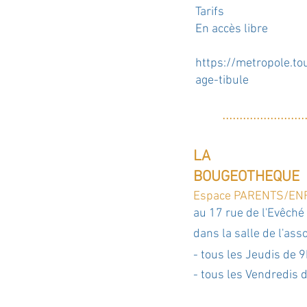
Tarifs
En accès libre
https://metropole.tou
age-tibule
....
....
....
....
..
....
..
LA
BOUGEOTHEQUE
Espace PARENTS/ENF
au 17 rue de l'Evêché
dans la salle de
l'ass
​- tous les Jeudis de
​- tous les Vendredi