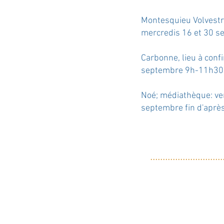
Montesquieu Volvestre
mercredis 16 et 30 
Carbonne, lieu à conf
septembre 9h-11h30
Noé; médiathèque: ve
septembre fin d'apr
....
....
....
....
..
....
....
...