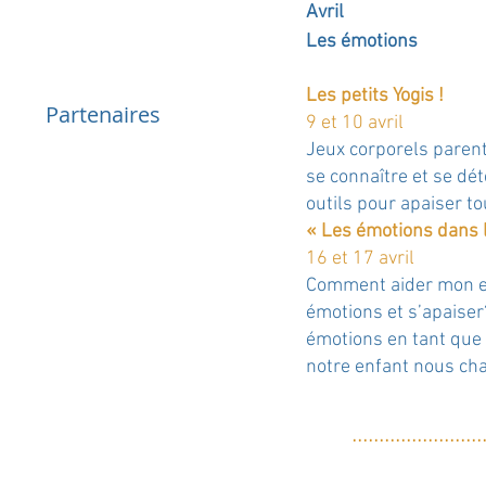
Avril
Les émotions
Les petits Yogis !
Partenaires
9 et 10 avril
Jeux corporels paren
se connaître et se dé
outils pour apaiser tou
« Les émotions dans l
16 et 17 avril
Comment aider mon e
émotions et s’apais
émotions en tant que
notre enfant nous ch
....
....
....
....
..
....
..