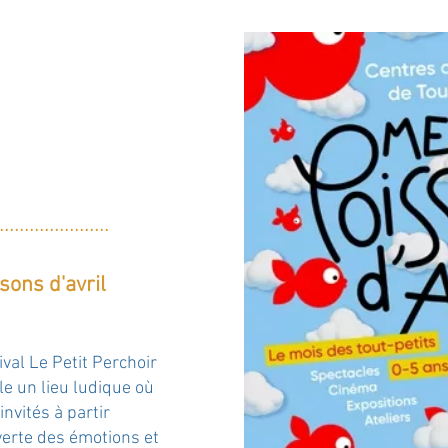
..
....
....
.
....
....
...
sons d'avril
ival Le Petit Perchoir
le un lieu ludique où
invités à partir
erte des émotions et