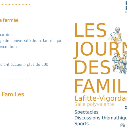
..
....
....
.
....
....
...
a fermée
 par des
n de l'université Jean Jaurès qui
conception.
 ont accueilli plus de 500
..
....
....
.
....
....
...
s Familles