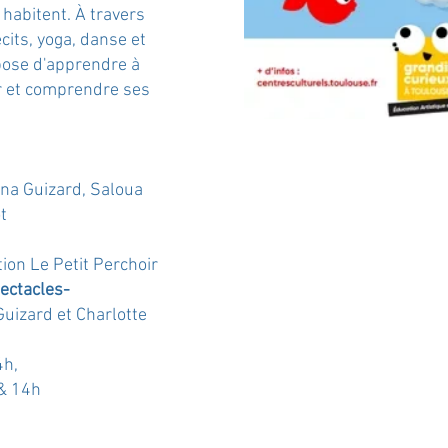
habitent. À travers
cits, yoga, danse et
opose d'apprendre à
r et comprendre ses
ana Guizard, Saloua
t
ation
Le Petit Perchoir
ectacles-
Guizard et Charlotte
4h,
 & 14h
h