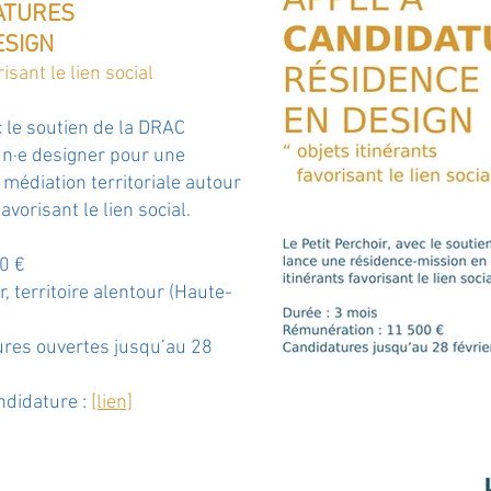
ATURES
ESIGN
isant le lien social
c le soutien de la DRAC
un·e designer pour une
médiation territoriale autour
avorisant le lien social.
0 €
r, territoire alentour (Haute-
ures ouvertes jusqu’au 28
ndidature :
[lien]