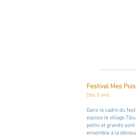
....
....
....
....
..
....
..
Festival Mes Pois
Dès 3 ans
Dans le cadre du fest
expose le village Tibu
petits et grands sont 
ensemble à la découv