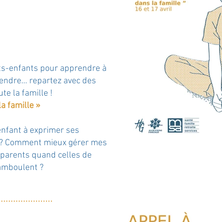
ts-enfants pour apprendre à
tendre… repartez avec des
te la famille !
a famille »
nfant à exprimer ses
er? Comment mieux gérer mes
 parents quand celles de
amboulent ?
..
....
....
.
....
....
...