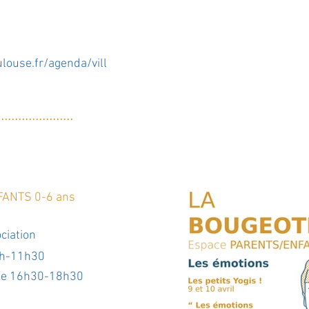
louse.fr/agenda/vill
..
....
....
.
....
....
...
ANTS 0-6 ans
ociation
 9h-11h30
s de 16h30-18h30