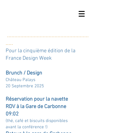
....
....
....
....
..
....
....
....
....
.
....
....
....
...
.....
.....
Pour la cinquième édition de la
France Design Week
Brunch / Design
Château Palays
20 Septembre 2025 ​
Réservation
pour la navette
RDV à la Gare de Carbonne
09:02
(thé, café et biscuits disponibles
avant la conférence !)